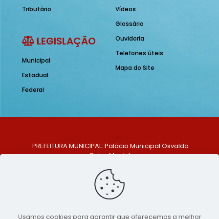
Tributário
Vídeos
Glossário
LEGISLAÇÃO
Ouvidoria
Telefones úteis
Municipal
Mapa do Site
Estadual
Federal
PREFEITURA MUNICIPAL: Palácio Municipal Osvaldo
Celso Maciel
ENDEREÇO: Praça Historiador Adalberto Paiva, nº 1,
Centro, São Bento do Una - PE. CEP: 553370-128
TELEFONE: (81) 99548-1569
E-MAIL: ouvidoria@saobentodouna.pe.gov.br
Siga-nos nas redes sociais:
Usamos cookies para garantir que oferecemos a melhor