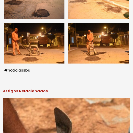
#notíciassbu
Artigos Relacionados