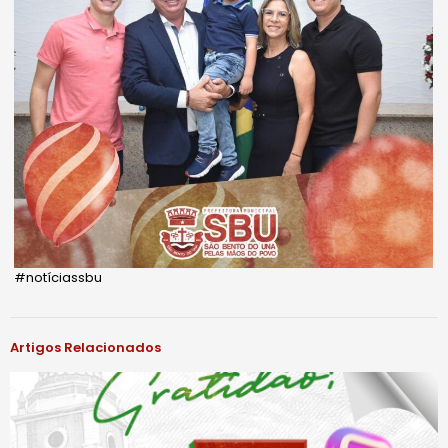
#notíciassbu
Artigos Relacionados