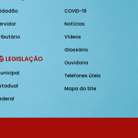
idadão
COVID-19
ervidor
Notícias
ributário
Vídeos
Glossário
LEGISLAÇÃO
Ouvidoria
unicipal
Telefones úteis
stadual
Mapa do Site
ederal