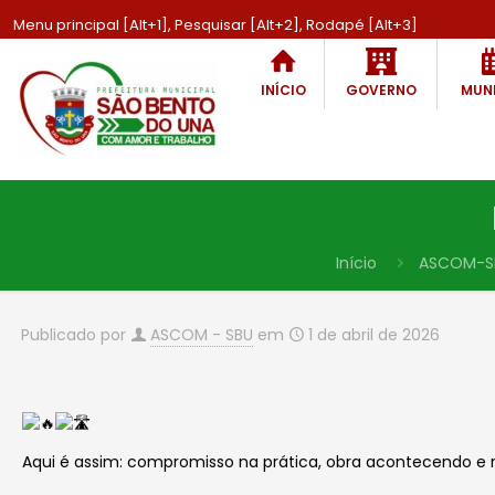
Menu principal [Alt+1], Pesquisar [Alt+2], Rodapé [Alt+3]
INÍCIO
GOVERNO
MUNI
Início
ASCOM-S
Publicado por
ASCOM - SBU
em
1 de abril de 2026
Aqui é assim: compromisso na prática, obra acontecendo e