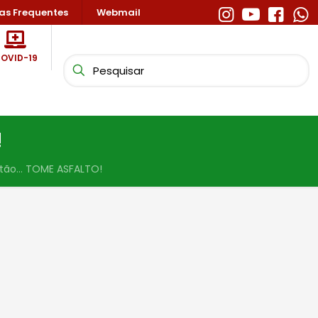
as Frequentes
Webmail
OVID-19
!
ntão… TOME ASFALTO!