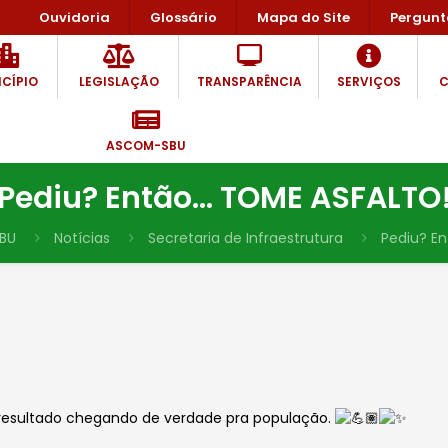
Ouvidoria
Glossário
Mapa do Site
Pergunt
CÍPIO
LEGISLAÇÃO
TRANSPARÊNCIA
SERVIÇOS
C
ASCOM-SBU
Pediu? Então… TOME ASFALTO
BU
Notícias
Secretaria de Infraestrutura
Pediu? E
 resultado chegando de verdade pra população.