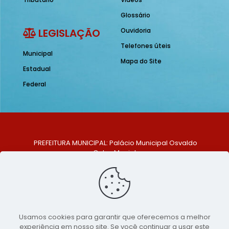
Glossário
LEGISLAÇÃO
Ouvidoria
Telefones úteis
Municipal
Mapa do Site
Estadual
Federal
PREFEITURA MUNICIPAL: Palácio Municipal Osvaldo
Celso Maciel
ENDEREÇO: Praça Historiador Adalberto Paiva, nº 1,
Centro, São Bento do Una - PE. CEP: 553370-128
TELEFONE: (81) 99548-1569
E-MAIL: ouvidoria@saobentodouna.pe.gov.br
Siga-nos nas redes sociais:
Usamos cookies para garantir que oferecemos a melhor
experiência em nosso site. Se você continuar a usar este