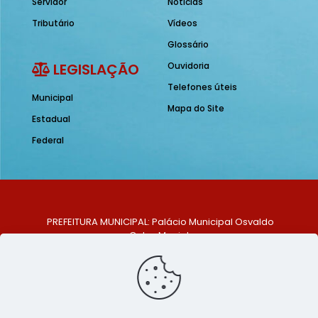
Servidor
Notícias
Tributário
Vídeos
Glossário
LEGISLAÇÃO
Ouvidoria
Telefones úteis
Municipal
Mapa do Site
Estadual
Federal
PREFEITURA MUNICIPAL: Palácio Municipal Osvaldo
Celso Maciel
ENDEREÇO: Praça Historiador Adalberto Paiva, nº 1,
Centro, São Bento do Una - PE. CEP: 553370-128
TELEFONE: (81) 99548-1569
E-MAIL: ouvidoria@saobentodouna.pe.gov.br
Siga-nos nas redes sociais: