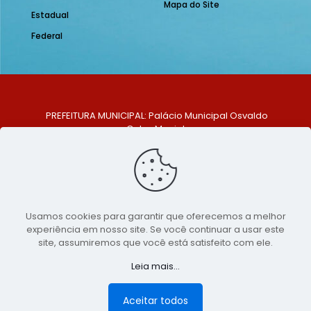
Mapa do Site
Estadual
Federal
PREFEITURA MUNICIPAL: Palácio Municipal Osvaldo
Celso Maciel
ENDEREÇO: Praça Historiador Adalberto Paiva, nº 1,
Centro, São Bento do Una - PE. CEP: 553370-128
TELEFONE: (81) 99548-1569
E-MAIL: ouvidoria@saobentodouna.pe.gov.br
Siga-nos nas redes sociais:
Usamos cookies para garantir que oferecemos a melhor
experiência em nosso site. Se você continuar a usar este
Copyright 2021-2026 - Assessoria de Comunicação da
site, assumiremos que você está satisfeito com ele.
Prefeitura de São Bento do Una - PE
Leia mais...
Página desenvolvida pela agência de
publicidade
LumusWeb - Agência Digital
Aceitar todos