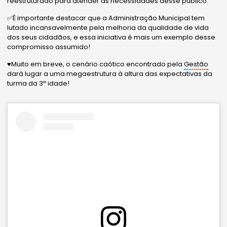
reestruturado para atender às necessidades desse público.
✅É importante destacar que a Administração Municipal tem
lutado incansavelmente pela melhoria da qualidade de vida
dos seus cidadãos, e essa iniciativa é mais um exemplo desse
compromisso assumido!
♥️Muito em breve, o cenário caótico encontrado pela
Gestão
dará lugar a uma megaestrutura à altura das expectativas da
turma da 3ª idade!