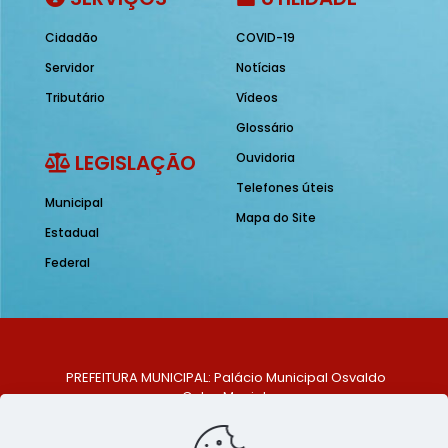
Cidadão
COVID-19
Servidor
Notícias
Tributário
Vídeos
Glossário
LEGISLAÇÃO
Ouvidoria
Telefones úteis
Municipal
Mapa do Site
Estadual
Federal
PREFEITURA MUNICIPAL: Palácio Municipal Osvaldo
Celso Maciel
ENDEREÇO: Praça Historiador Adalberto Paiva, nº 1,
Centro, São Bento do Una - PE. CEP: 553370-128