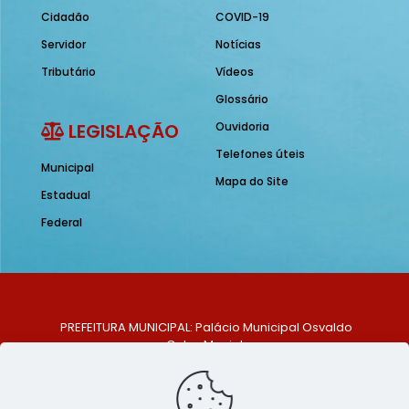
Cidadão
COVID-19
Servidor
Notícias
Tributário
Vídeos
Glossário
LEGISLAÇÃO
Ouvidoria
Telefones úteis
Municipal
Mapa do Site
Estadual
Federal
PREFEITURA MUNICIPAL: Palácio Municipal Osvaldo
Celso Maciel
ENDEREÇO: Praça Historiador Adalberto Paiva, nº 1,
Centro, São Bento do Una - PE. CEP: 553370-128
TELEFONE: (81) 99548-1569