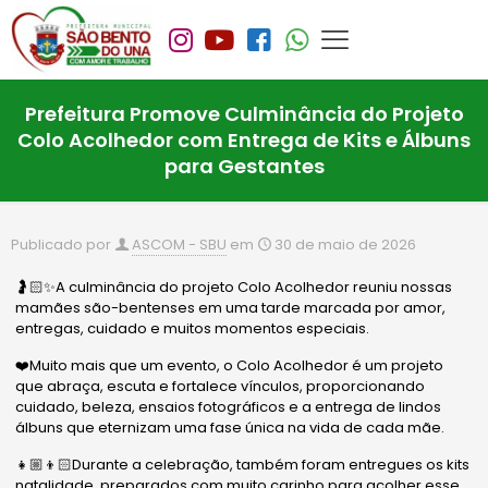
Prefeitura Promove Culminância do Projeto
Colo Acolhedor com Entrega de Kits e Álbuns
para Gestantes
Publicado por
ASCOM - SBU
em
30 de maio de 2026
🤰🏻✨A culminância do projeto Colo Acolhedor reuniu nossas
mamães são-bentenses em uma tarde marcada por amor,
entregas, cuidado e muitos momentos especiais.
❤️Muito mais que um evento, o Colo Acolhedor é um projeto
que abraça, escuta e fortalece vínculos, proporcionando
cuidado, beleza, ensaios fotográficos e a entrega de lindos
álbuns que eternizam uma fase única na vida de cada mãe.
👧🏼👦🏻Durante a celebração, também foram entregues os kits
natalidade, preparados com muito carinho para acolher esse