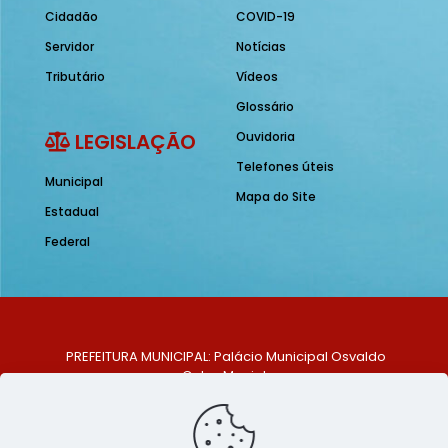
Cidadão
COVID-19
Servidor
Notícias
Tributário
Vídeos
Glossário
LEGISLAÇÃO
Ouvidoria
Telefones úteis
Municipal
Mapa do Site
Estadual
Federal
PREFEITURA MUNICIPAL: Palácio Municipal Osvaldo
Celso Maciel
ENDEREÇO: Praça Historiador Adalberto Paiva, nº 1,
Centro, São Bento do Una - PE. CEP: 553370-128
TELEFONE: (81) 99548-1569