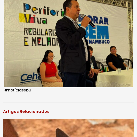
#notíciassbu
Artigos Relacionados