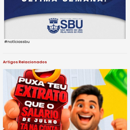
#notíciassbu
Artigos Relacionados