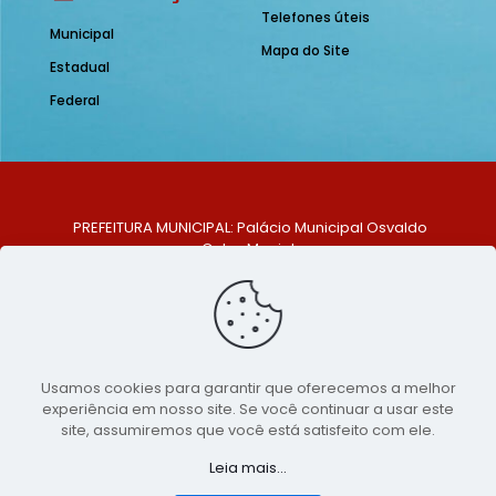
Telefones úteis
Municipal
Mapa do Site
Estadual
Federal
PREFEITURA MUNICIPAL: Palácio Municipal Osvaldo
Celso Maciel
ENDEREÇO: Praça Historiador Adalberto Paiva, nº 1,
Centro, São Bento do Una - PE. CEP: 553370-128
TELEFONE: (81) 99548-1569
E-MAIL: ouvidoria@saobentodouna.pe.gov.br
Siga-nos nas redes sociais:
Usamos cookies para garantir que oferecemos a melhor
experiência em nosso site. Se você continuar a usar este
Copyright 2021-2026 - Assessoria de Comunicação da
site, assumiremos que você está satisfeito com ele.
Prefeitura de São Bento do Una - PE
Leia mais...
Página desenvolvida pela agência de