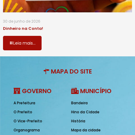
30 de junho de 2026
Dinheiro na Conta!
Leia mais...
MAPA DO SITE
GOVERNO
MUNICÍPIO
A Prefeitura
Bandeira
O Prefeito
Hino da Cidade
O Vice-Prefeito
História
Organograma
Mapa da cidade