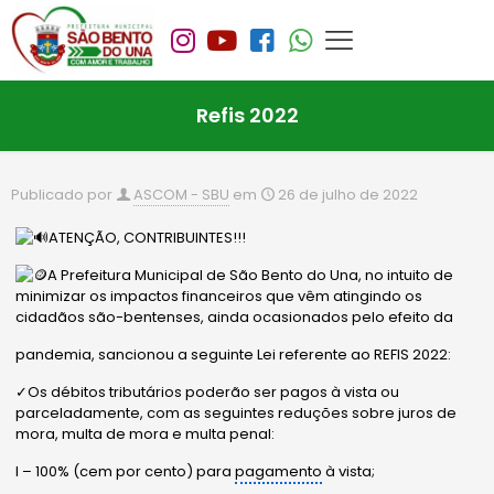
Refis 2022
Publicado por
ASCOM - SBU
em
26 de julho de 2022
ATENÇÃO, CONTRIBUINTES!!!
A Prefeitura Municipal de São Bento do Una, no intuito de
minimizar os impactos financeiros que vêm atingindo os
cidadãos são-bentenses, ainda ocasionados pelo efeito da
pandemia, sancionou a seguinte Lei referente ao REFIS 2022:
✓Os débitos tributários poderão ser pagos à vista ou
parceladamente, com as seguintes reduções sobre juros de
mora, multa de mora e multa penal:
I – 100% (cem por cento) para
pagamento
à vista;