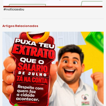
#notíciassbu
Artigos Relacionados