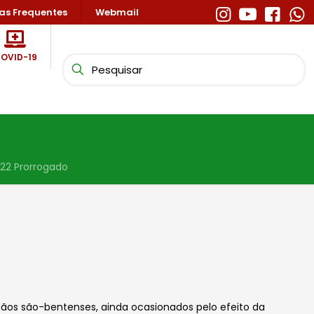
as Frequentes
Webmail
OVID-19
022 Prorrogado
adãos são-bentenses, ainda ocasionados pelo efeito da