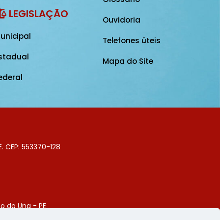
LEGISLAÇÃO
Ouvidoria
unicipal
Telefones úteis
stadual
Mapa do Site
ederal
E. CEP: 553370-128
o do Una - PE