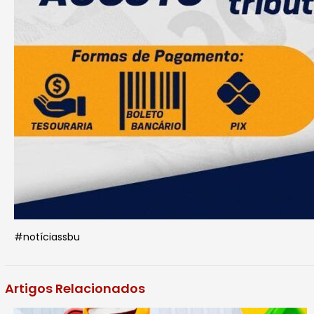
#notíciassbu
Artigos Relacionados