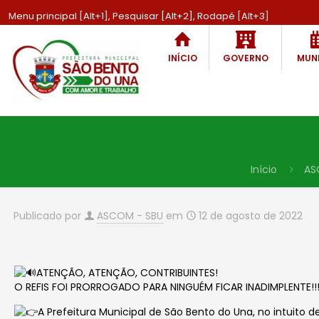
Menu principal [Alt+1], Pesquisar [Alt+2], Rodapé [Alt+3]
INÍCIO
GOVERNO
MUNI
Início
AS
Publicado por
ASCOM - SBU
em
12 de agosto de 2022
ATENÇÃO, ATENÇÃO, CONTRIBUINTES!
O REFIS FOI PRORROGADO PARA NINGUÉM FICAR INADIMPLENTE!!
A Prefeitura Municipal de São Bento do Una, no intuito