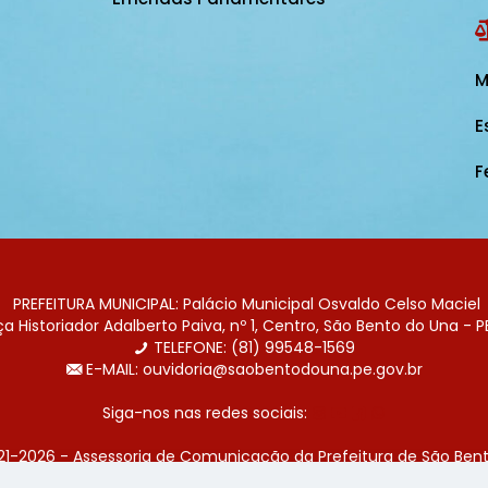
M
E
F
PREFEITURA MUNICIPAL: Palácio Municipal Osvaldo Celso Maciel
 Historiador Adalberto Paiva, nº 1, Centro, São Bento do Una - P
TELEFONE: (81) 99548-1569
E-MAIL: ouvidoria@saobentodouna.pe.gov.br
Siga-nos nas redes sociais:
21-2026 - Assessoria de Comunicação da Prefeitura de São Bent