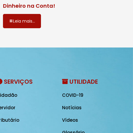
Dinheiro na Conta!
Leia mais...
SERVIÇOS
UTILIDADE
idadão
COVID-19
ervidor
Notícias
ributário
Vídeos
Glossário