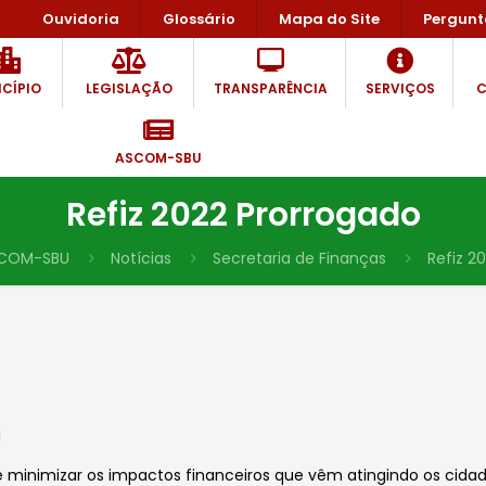
Ouvidoria
Glossário
Mapa do Site
Pergunt
CÍPIO
LEGISLAÇÃO
TRANSPARÊNCIA
SERVIÇOS
C
ASCOM-SBU
Refiz 2022 Prorrogado
COM-SBU
Notícias
Secretaria de Finanças
Refiz 2
!
 de minimizar os impactos financeiros que vêm atingindo os cid