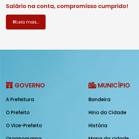
Salário na conta, compromisso cumprido!
Leia mais...
GOVERNO
MUNICÍPIO
A Prefeitura
Bandeira
O Prefeito
Hino da Cidade
O Vice-Prefeito
História
Organograma
Mapa da cidade