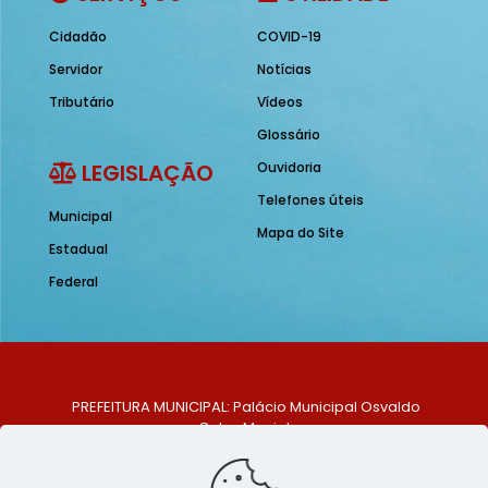
Cidadão
COVID-19
Servidor
Notícias
Tributário
Vídeos
Glossário
LEGISLAÇÃO
Ouvidoria
Telefones úteis
Municipal
Mapa do Site
Estadual
Federal
PREFEITURA MUNICIPAL: Palácio Municipal Osvaldo
Celso Maciel
ENDEREÇO: Praça Historiador Adalberto Paiva, nº 1,
Centro, São Bento do Una - PE. CEP: 553370-128