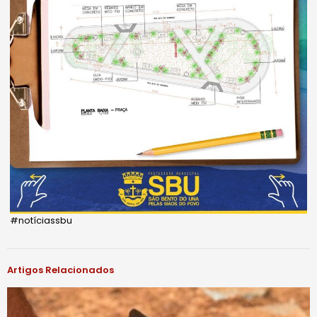
#notíciassbu
Artigos Relacionados