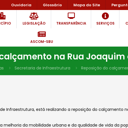
Ouvidoria
Glossário
Mapa do Site
Pergunt
CÍPIO
LEGISLAÇÃO
TRANSPARÊNCIA
SERVIÇOS
C
ASCOM-SBU
calçamento na Rua Joaquim 
as
Secretaria de Infraestrutura
Reposição do calçamen
 de Infraestrutura, está realizando a reposição do calçamento 
a melhoria da
mobilidade urbana
e da qualidade de vida da pop