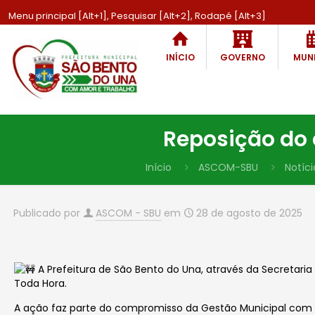
Menu principal [Alt+1], Pesquisar [Alt+2], Rodapé [Alt+3]
INÍCIO
GOVERNO
MUNI
Reposição do 
Início
ASCOM-SBU
Notíci
Publicado por
ASCOM - SBU
em
28 de agosto de 2025
A Prefeitura de São Bento do Una, através da Secretaria
Toda Hora.
A ação faz parte do compromisso da
Gestão
Municipal com 