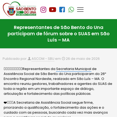
Representantes de São Bento do Una
participam de fórum sobre o SUAS em São
Luís – MA
Publicado por
ASCOM - SBU
em
26 de maio de 2026
🙋🏻‍♂️🙋🏻‍♀️🙋🏼‍♀️Representantes da
Secretaria Municipal
de
Assistência Social de São Bento do Una participaram do 26º
Encontro Regional Nordeste, realizado em São Luís – MA. O
encontro reuniu gestores, trabalhadores e agentes do SUAS de
toda a região em um importante espaço de diálogo,
articulação e fortalecimento das políticas públicas.
❤️✍🏻✨A Secretaria de Assistência Social segue firme,
priorizando a qualificação, o fortalecimento das ações e o
cuidado com as pessoas, buscando cada vez mais avanços