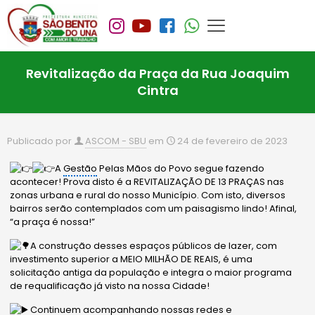
Revitalização da Praça da Rua Joaquim
Cintra
Publicado por
ASCOM - SBU
em
24 de fevereiro de 2023
A
Gestão
Pelas Mãos do Povo segue fazendo
acontecer! Prova disto é a REVITALIZAÇÃO DE 13 PRAÇAS nas
zonas urbana e rural do nosso Município. Com isto, diversos
bairros serão contemplados com um paisagismo lindo! Afinal,
“a praça é nossa!”
A construção desses espaços públicos de lazer, com
investimento superior a MEIO MILHÃO DE REAIS, é uma
solicitação antiga da população e integra o maior programa
de requalificação já visto na nossa Cidade!
Continuem acompanhando
nossas redes e