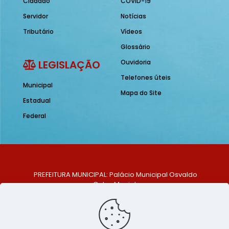
Cidadão
COVID-19
Servidor
Notícias
Tributário
Vídeos
Glossário
LEGISLAÇÃO
Ouvidoria
Telefones úteis
Municipal
Mapa do Site
Estadual
Federal
PREFEITURA MUNICIPAL: Palácio Municipal Osvaldo
Celso Maciel
ENDEREÇO: Praça Historiador Adalberto Paiva, nº 1,
Centro, São Bento do Una - PE. CEP: 553370-128
TELEFONE: (81) 99548-1569
E-MAIL: ouvidoria@saobentodouna.pe.gov.br