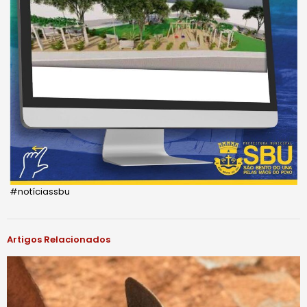
#notíciassbu
Artigos Relacionados