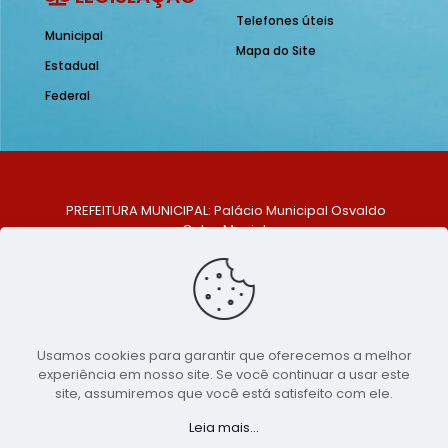
Telefones úteis
Municipal
Mapa do Site
Estadual
Federal
PREFEITURA MUNICIPAL: Palácio Municipal Osvaldo
Celso Maciel
ENDEREÇO: Praça Historiador Adalberto Paiva, nº 1,
Centro, São Bento do Una - PE. CEP: 553370-128
TELEFONE: (81) 99548-1569
E-MAIL: ouvidoria@saobentodouna.pe.gov.br
Siga-nos nas redes sociais:
Usamos cookies para garantir que oferecemos a melhor
experiência em nosso site. Se você continuar a usar este
Copyright 2021-2026 - Assessoria de Comunicação da
site, assumiremos que você está satisfeito com ele.
Prefeitura de São Bento do Una - PE
Leia mais...
Página desenvolvida pela agência de