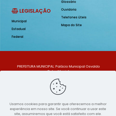
Glossário
LEGISLAÇÃO
Ouvidoria
Telefones úteis
Municipal
Mapa do Site
Estadual
Federal
PREFEITURA MUNICIPAL: Palácio Municipal Osvaldo
Celso Maciel
ENDEREÇO: Praça Historiador Adalberto Paiva, nº 1,
Centro, São Bento do Una - PE. CEP: 553370-128
TELEFONE: (81) 99548-1569
E-MAIL: ouvidoria@saobentodouna.pe.gov.br
Siga-nos nas redes sociais:
Usamos cookies para garantir que oferecemos a melhor
experiência em nosso site. Se você continuar a usar este
Copyright 2021-2026 - Assessoria de Comunicação da
site, assumiremos que você está satisfeito com ele.
Prefeitura de São Bento do Una - PE