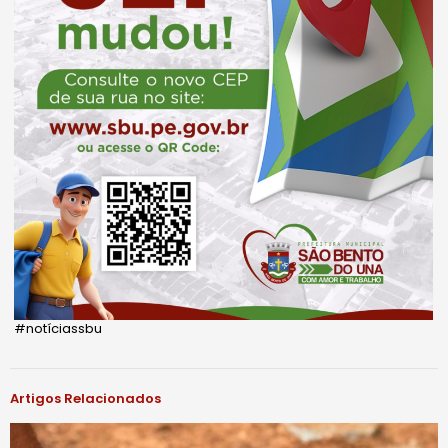
#notíciassbu
Artigos Relacionados