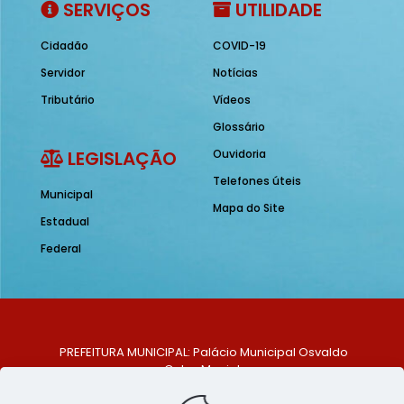
SERVIÇOS
UTILIDADE
Cidadão
COVID-19
Servidor
Notícias
Tributário
Vídeos
Glossário
LEGISLAÇÃO
Ouvidoria
Telefones úteis
Municipal
Mapa do Site
Estadual
Federal
PREFEITURA MUNICIPAL: Palácio Municipal Osvaldo
Celso Maciel
ENDEREÇO: Praça Historiador Adalberto Paiva, nº 1,
Centro, São Bento do Una - PE. CEP: 553370-128