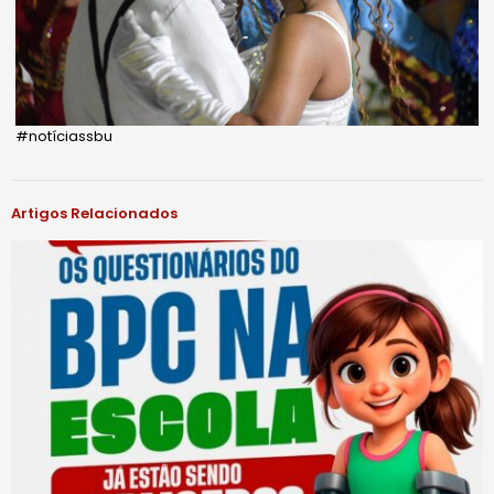
#notíciassbu
Artigos Relacionados