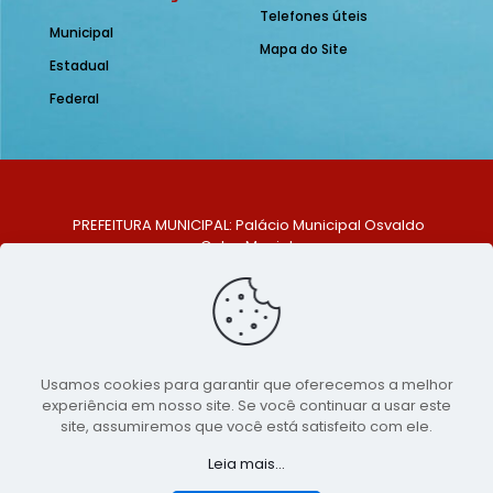
Telefones úteis
Municipal
Mapa do Site
Estadual
Federal
PREFEITURA MUNICIPAL: Palácio Municipal Osvaldo
Celso Maciel
ENDEREÇO: Praça Historiador Adalberto Paiva, nº 1,
Centro, São Bento do Una - PE. CEP: 553370-128
TELEFONE: (81) 99548-1569
E-MAIL: ouvidoria@saobentodouna.pe.gov.br
Siga-nos nas redes sociais:
Usamos cookies para garantir que oferecemos a melhor
experiência em nosso site. Se você continuar a usar este
Copyright 2021-2026 - Assessoria de Comunicação da
site, assumiremos que você está satisfeito com ele.
Prefeitura de São Bento do Una - PE
Leia mais...
Página desenvolvida pela agência de