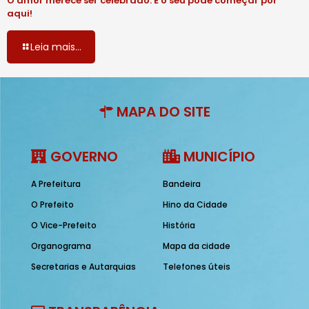
O amor merece ser celebrado. E o seu pode começar por
aqui!
Leia mais...
MAPA DO SITE
GOVERNO
MUNICÍPIO
A Prefeitura
Bandeira
O Prefeito
Hino da Cidade
O Vice-Prefeito
História
Organograma
Mapa da cidade
Secretarias e Autarquias
Telefones úteis