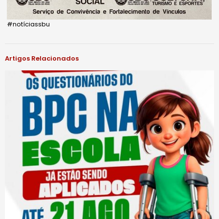
#notíciassbu
Artigos Relacionados