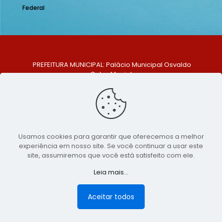
Federal
PREFEITURA MUNICIPAL: Palácio Municipal Osvaldo
Celso Maciel
ENDEREÇO: Praça Historiador Adalberto Paiva, nº 1,
Centro, São Bento do Una - PE. CEP: 553370-128
TELEFONE: (81) 99548-1569
E-MAIL: ouvidoria@saobentodouna.pe.gov.br
Siga-nos nas redes sociais:
Usamos cookies para garantir que oferecemos a melhor
experiência em nosso site. Se você continuar a usar este
Copyright 2021-2026 - Assessoria de Comunicação da
site, assumiremos que você está satisfeito com ele.
Prefeitura de São Bento do Una - PE
Leia mais...
Página desenvolvida pela agência de
publicidade
LumusWeb - Agência Digital
Aceitar todos