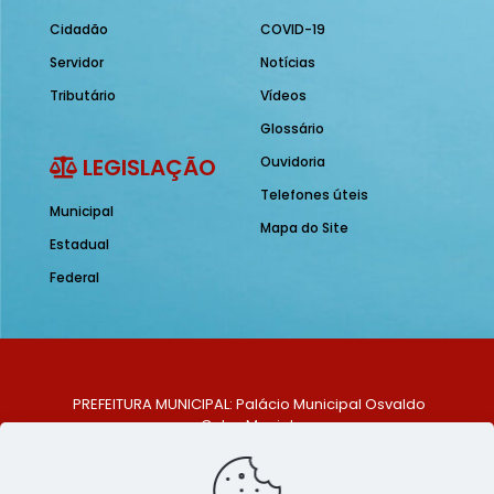
Cidadão
COVID-19
Servidor
Notícias
Tributário
Vídeos
Glossário
LEGISLAÇÃO
Ouvidoria
Telefones úteis
Municipal
Mapa do Site
Estadual
Federal
PREFEITURA MUNICIPAL: Palácio Municipal Osvaldo
Celso Maciel
ENDEREÇO: Praça Historiador Adalberto Paiva, nº 1,
Centro, São Bento do Una - PE. CEP: 553370-128
TELEFONE: (81) 99548-1569