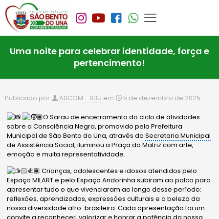
Uma noite para celebrar identidade, força e
pertencimento!
Publicado por
ASCOM - SBU
em
5 de dezembro de 2025
O Sarau de encerramento do ciclo de atividades
sobre a Consciência Negra, promovido pela Prefeitura
Municipal de São Bento do Una, através da
Secretaria Municipal
de Assistência Social, iluminou a Praça da Matriz com arte,
emoção e muita representatividade.
Crianças, adolescentes e idosos atendidos pelo
Espaço MILART e pelo Espaço Andorinha subiram ao palco para
apresentar tudo o que vivenciaram ao longo desse período:
reflexões, aprendizados, expressões culturais e a beleza da
nossa diversidade afro-brasileira. Cada apresentação foi um
convite
a reconhecer, valorizar e honrar a potência da nossa