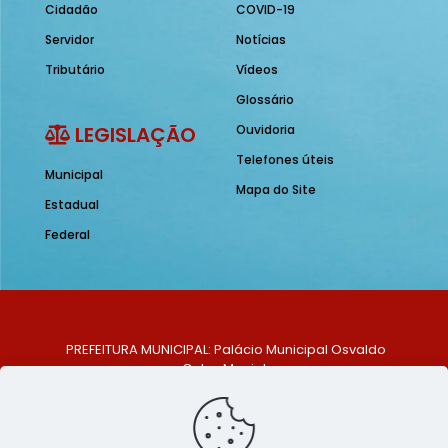
Cidadão
COVID-19
Servidor
Notícias
Tributário
Vídeos
Glossário
LEGISLAÇÃO
Ouvidoria
Telefones úteis
Municipal
Mapa do Site
Estadual
Federal
PREFEITURA MUNICIPAL: Palácio Municipal Osvaldo
Celso Maciel
ENDEREÇO: Praça Historiador Adalberto Paiva, nº 1,
Centro, São Bento do Una - PE. CEP: 553370-128
TELEFONE: (81) 99548-1569
E-MAIL: ouvidoria@saobentodouna.pe.gov.br