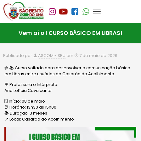
Vem aí o I CURSO BÁSICO EM LIBRAS!
Publicado por
ASCOM - SBU
em
7 de maio de 2026
🤟 📚 Curso voltado para desenvolver a comunicação básica
em Libras entre usuários do Casarão do Acolhimento.
💬 Professora e Intérprete:
Ana Letícia Cavalcante
🗓 Início: 08 de maio
⏰ Horário: 13h30 às 15h00
📚 Duração: 3 meses
📍 Local: Casarão do Acolhimento