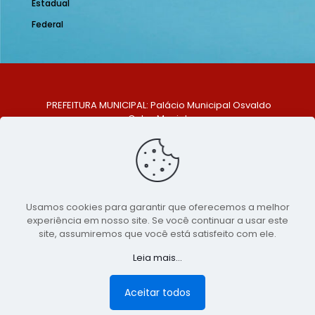
Estadual
Federal
PREFEITURA MUNICIPAL: Palácio Municipal Osvaldo
Celso Maciel
ENDEREÇO: Praça Historiador Adalberto Paiva, nº 1,
Centro, São Bento do Una - PE. CEP: 553370-128
TELEFONE: (81) 99548-1569
E-MAIL: ouvidoria@saobentodouna.pe.gov.br
Siga-nos nas redes sociais:
Usamos cookies para garantir que oferecemos a melhor
experiência em nosso site. Se você continuar a usar este
Copyright 2021-2026 - Assessoria de Comunicação da
site, assumiremos que você está satisfeito com ele.
Prefeitura de São Bento do Una - PE
Leia mais...
Página desenvolvida pela agência de
publicidade
LumusWeb - Agência Digital
Aceitar todos