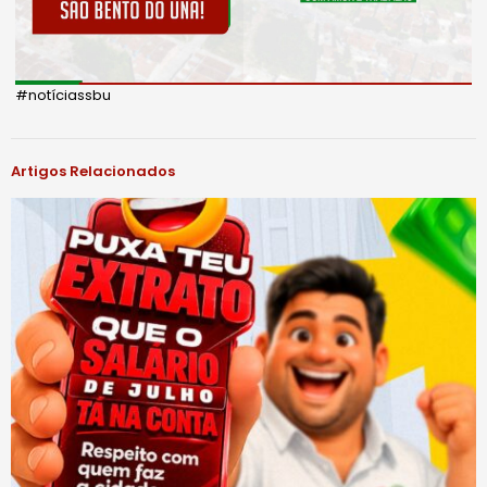
#notíciassbu
Artigos Relacionados