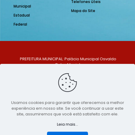
Telefones úteis
Municipal
Mapa do Site
Estadual
Federal
PREFEITURA MUNICIPAL: Palácio Municipal Osvaldo
Celso Maciel
ENDEREÇO: Praça Historiador Adalberto Paiva, nº 1,
Centro, São Bento do Una - PE. CEP: 553370-128
TELEFONE: (81) 99548-1569
E-MAIL: ouvidoria@saobentodouna.pe.gov.br
Siga-nos nas redes sociais:
Usamos cookies para garantir que oferecemos a melhor
experiência em nosso site. Se você continuar a usar este
Copyright 2021-2026 - Assessoria de Comunicação da
site, assumiremos que você está satisfeito com ele.
Prefeitura de São Bento do Una - PE
Leia mais...
Página desenvolvida pela agência de
publicidade
LumusWeb - Agência Digital