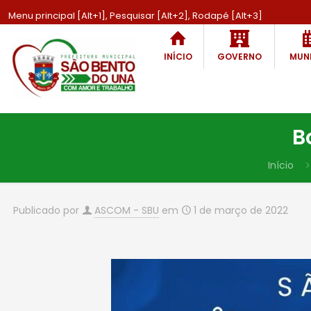
Menu principal [Alt+1], Pesquisar [Alt+2], Rodapé [Alt+3]
INÍCIO
GOVERNO
MUNI
B
Início
Publicado por
ASCOM - SBU
em
1 de março de 2022