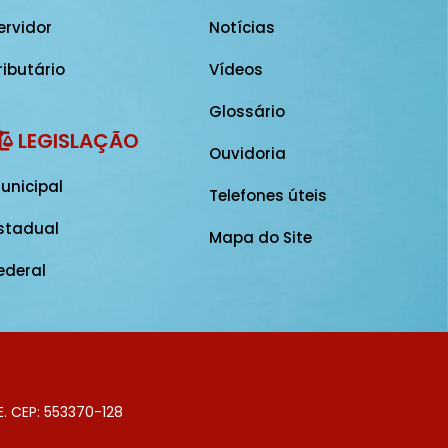
ervidor
Notícias
ributário
Vídeos
Glossário
LEGISLAÇÃO
Ouvidoria
unicipal
Telefones úteis
stadual
Mapa do Site
ederal
E. CEP: 553370-128