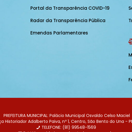
Portal da Transparência COVID-19
S
Radar da Transparência Pública
T
Emendas Parlamentares
M
E
F
PREFEITURA MUNICIPAL: Palácio Municipal Osvaldo Celso Maciel
 Historiador Adalberto Paiva, nº 1, Centro, São Bento do Una - P
TELEFONE: (81) 99548-1569