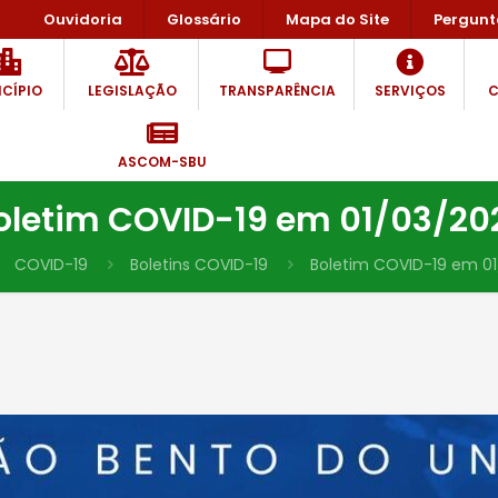
Ouvidoria
Glossário
Mapa do Site
Pergunt
CÍPIO
LEGISLAÇÃO
TRANSPARÊNCIA
SERVIÇOS
C
ASCOM-SBU
oletim COVID-19 em 01/03/20
COVID-19
Boletins COVID-19
Boletim COVID-19 em 0