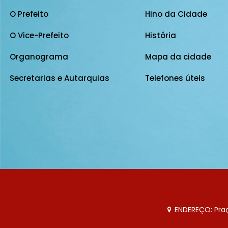
O Prefeito
Hino da Cidade
O Vice-Prefeito
História
Organograma
Mapa da cidade
Secretarias e Autarquias
Telefones úteis
ENDEREÇO: Praça