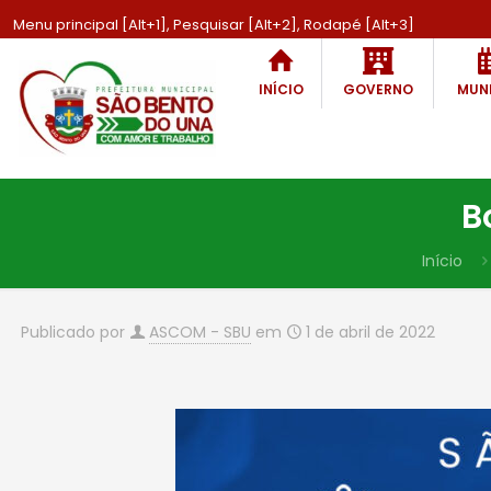
Menu principal [Alt+1], Pesquisar [Alt+2], Rodapé [Alt+3]
INÍCIO
GOVERNO
MUNI
B
Início
Publicado por
ASCOM - SBU
em
1 de abril de 2022