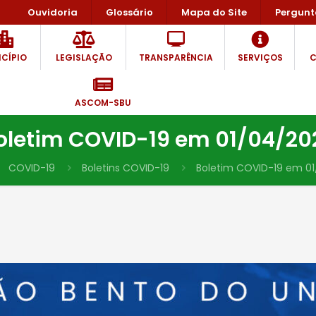
Ouvidoria
Glossário
Mapa do Site
Pergunt
CÍPIO
LEGISLAÇÃO
TRANSPARÊNCIA
SERVIÇOS
C
ASCOM-SBU
oletim COVID-19 em 01/04/20
COVID-19
Boletins COVID-19
Boletim COVID-19 em 0