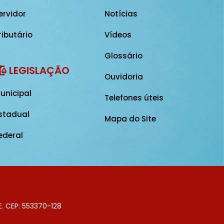
ervidor
Notícias
ributário
Vídeos
Glossário
LEGISLAÇÃO
Ouvidoria
unicipal
Telefones úteis
stadual
Mapa do Site
ederal
E. CEP: 553370-128