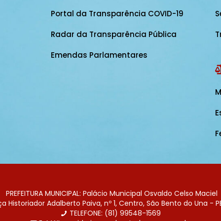
Portal da Transparência COVID-19
S
Radar da Transparência Pública
T
Emendas Parlamentares
M
E
F
PREFEITURA MUNICIPAL: Palácio Municipal Osvaldo Celso Maciel
 Historiador Adalberto Paiva, nº 1, Centro, São Bento do Una - P
TELEFONE: (81) 99548-1569