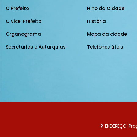
O Prefeito
Hino da Cidade
O Vice-Prefeito
História
Organograma
Mapa da cidade
Secretarias e Autarquias
Telefones úteis
ENDEREÇO: Praça