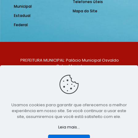
Telefones úteis
Municipal
Mapa do Site
Estadual
Federal
PREFEITURA MUNICIPAL: Palácio Municipal Osvaldo
Celso Maciel
ENDEREÇO: Praça Historiador Adalberto Paiva, nº 1,
Centro, São Bento do Una - PE. CEP: 553370-128
TELEFONE: (81) 99548-1569
E-MAIL: ouvidoria@saobentodouna.pe.gov.br
Siga-nos nas redes sociais:
Usamos cookies para garantir que oferecemos a melhor
experiência em nosso site. Se você continuar a usar este
Copyright 2021-2026 - Assessoria de Comunicação da
site, assumiremos que você está satisfeito com ele.
Prefeitura de São Bento do Una - PE
Leia mais...
Página desenvolvida pela agência de
publicidade
LumusWeb - Agência Digital