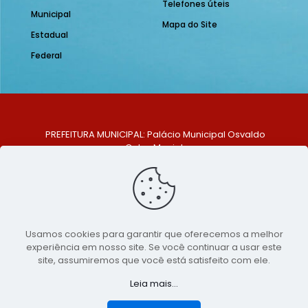
Telefones úteis
Municipal
Mapa do Site
Estadual
Federal
PREFEITURA MUNICIPAL: Palácio Municipal Osvaldo
Celso Maciel
ENDEREÇO: Praça Historiador Adalberto Paiva, nº 1,
Centro, São Bento do Una - PE. CEP: 553370-128
TELEFONE: (81) 99548-1569
E-MAIL: ouvidoria@saobentodouna.pe.gov.br
Siga-nos nas redes sociais:
Usamos cookies para garantir que oferecemos a melhor
experiência em nosso site. Se você continuar a usar este
Copyright 2021-2026 - Assessoria de Comunicação da
site, assumiremos que você está satisfeito com ele.
Prefeitura de São Bento do Una - PE
Leia mais...
Página desenvolvida pela agência de
publicidade
LumusWeb - Agência Digital