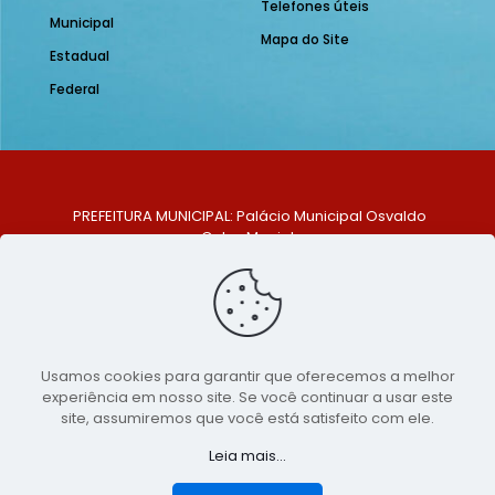
Telefones úteis
Municipal
Mapa do Site
Estadual
Federal
PREFEITURA MUNICIPAL: Palácio Municipal Osvaldo
Celso Maciel
ENDEREÇO: Praça Historiador Adalberto Paiva, nº 1,
Centro, São Bento do Una - PE. CEP: 553370-128
TELEFONE: (81) 99548-1569
E-MAIL: ouvidoria@saobentodouna.pe.gov.br
Siga-nos nas redes sociais:
Usamos cookies para garantir que oferecemos a melhor
experiência em nosso site. Se você continuar a usar este
Copyright 2021-2026 - Assessoria de Comunicação da
site, assumiremos que você está satisfeito com ele.
Prefeitura de São Bento do Una - PE
Leia mais...
Página desenvolvida pela agência de
publicidade
LumusWeb - Agência Digital