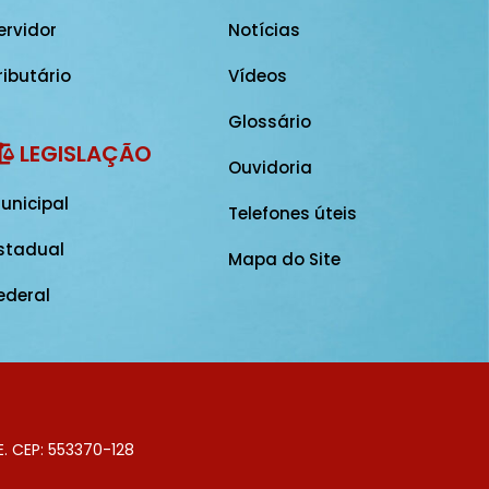
ervidor
Notícias
ributário
Vídeos
Glossário
LEGISLAÇÃO
Ouvidoria
unicipal
Telefones úteis
stadual
Mapa do Site
ederal
E. CEP: 553370-128