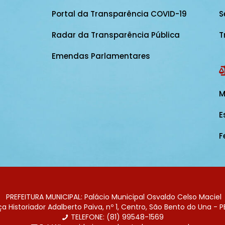
Portal da Transparência COVID-19
S
Radar da Transparência Pública
T
Emendas Parlamentares
M
E
F
PREFEITURA MUNICIPAL: Palácio Municipal Osvaldo Celso Maciel
 Historiador Adalberto Paiva, nº 1, Centro, São Bento do Una - P
TELEFONE: (81) 99548-1569