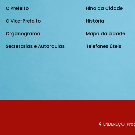
O Prefeito
Hino da Cidade
O Vice-Prefeito
História
Organograma
Mapa da cidade
Secretarias e Autarquias
Telefones úteis
ENDEREÇO: Praça