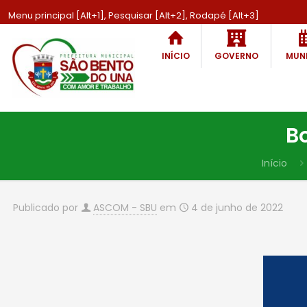
Menu principal [Alt+1], Pesquisar [Alt+2], Rodapé [Alt+3]
INÍCIO
GOVERNO
MUNI
B
Início
Publicado por
ASCOM - SBU
em
4 de junho de 2022