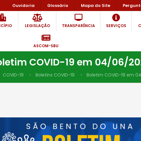
Ouvidoria
Glossário
Mapa do Site
Pergunt
CÍPIO
LEGISLAÇÃO
TRANSPARÊNCIA
SERVIÇOS
C
ASCOM-SBU
oletim COVID-19 em 04/06/20
COVID-19
Boletins COVID-19
Boletim COVID-19 em 0