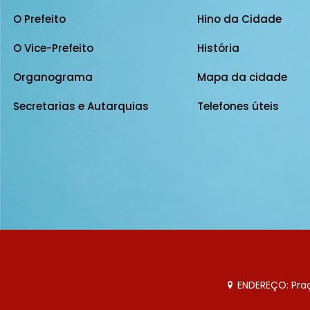
O Prefeito
Hino da Cidade
O Vice-Prefeito
História
Organograma
Mapa da cidade
Secretarias e Autarquias
Telefones úteis
ENDEREÇO: Praça