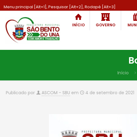
Menu principal [Alt+1], Pesquisar [Alt+2], Rodapé [Alt+3]
INÍCIO
GOVERNO
MUNI
B
Início
Publicado por
ASCOM - SBU
em
4 de setembro de 2021