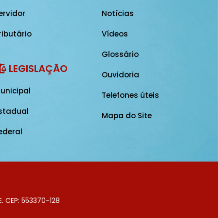
ervidor
Notícias
ributário
Vídeos
Glossário
LEGISLAÇÃO
Ouvidoria
unicipal
Telefones úteis
stadual
Mapa do Site
ederal
E. CEP: 553370-128