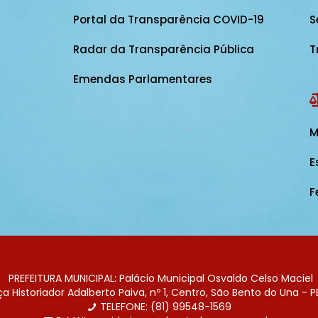
Portal da Transparência COVID-19
S
Radar da Transparência Pública
T
Emendas Parlamentares
M
E
F
PREFEITURA MUNICIPAL: Palácio Municipal Osvaldo Celso Maciel
 Historiador Adalberto Paiva, nº 1, Centro, São Bento do Una - P
TELEFONE: (81) 99548-1569