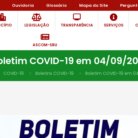
Ouvidoria
Glossário
Mapa do Site
Pergunt
CÍPIO
LEGISLAÇÃO
TRANSPARÊNCIA
SERVIÇOS
C
ASCOM-SBU
oletim COVID-19 em 04/09/20
COVID-19
Boletins COVID-19
Boletim COVID-19 em 0