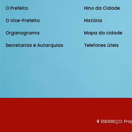
O Prefeito
Hino da Cidade
O Vice-Prefeito
História
Organograma
Mapa da cidade
Secretarias e Autarquias
Telefones úteis
ENDEREÇO: Praça