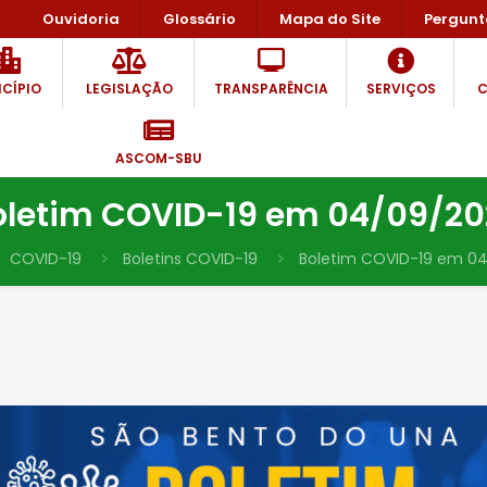
Ouvidoria
Glossário
Mapa do Site
Pergunt
CÍPIO
LEGISLAÇÃO
TRANSPARÊNCIA
SERVIÇOS
C
ASCOM-SBU
oletim COVID-19 em 04/09/20
COVID-19
Boletins COVID-19
Boletim COVID-19 em 0