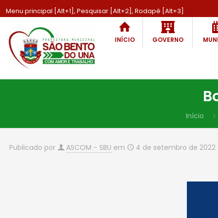
Menu principal [Alt+1], Pesquisar [Alt+2], Rodapé [Alt+3]
INÍCIO
GOVERNO
MUNI
B
Início
Publicado por
ASCOM - SBU
em
4 de setembro de 2022