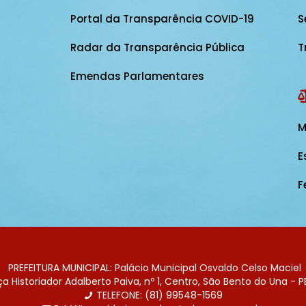
Portal da Transparência COVID-19
S
Radar da Transparência Pública
T
Emendas Parlamentares
M
E
F
PREFEITURA MUNICIPAL: Palácio Municipal Osvaldo Celso Maciel
 Historiador Adalberto Paiva, nº 1, Centro, São Bento do Una - P
TELEFONE: (81) 99548-1569