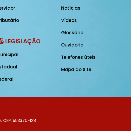
ervidor
Notícias
ributário
Vídeos
Glossário
LEGISLAÇÃO
Ouvidoria
unicipal
Telefones úteis
stadual
Mapa do Site
ederal
E. CEP: 553370-128