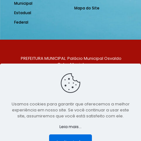
Municipal
Mapa do Site
Estadual
Federal
PREFEITURA MUNICIPAL: Palácio Municipal Osvaldo
Celso Maciel
ENDEREÇO: Praça Historiador Adalberto Paiva, nº 1,
Centro, São Bento do Una - PE. CEP: 553370-128
TELEFONE: (81) 99548-1569
E-MAIL: ouvidoria@saobentodouna.pe.gov.br
Siga-nos nas redes sociais:
Usamos cookies para garantir que oferecemos a melhor
experiência em nosso site. Se você continuar a usar este
Copyright 2021-2026 - Assessoria de Comunicação da
site, assumiremos que você está satisfeito com ele.
Prefeitura de São Bento do Una - PE
Leia mais...
Página desenvolvida pela agência de
publicidade
LumusWeb - Agência Digital