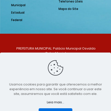
Telefones úteis
Municipal
Mapa do Site
Estadual
Federal
PREFEITURA MUNICIPAL: Palácio Municipal Osvaldo
Celso Maciel
ENDEREÇO: Praça Historiador Adalberto Paiva, nº 1,
Centro, São Bento do Una - PE. CEP: 553370-128
TELEFONE: (81) 99548-1569
E-MAIL: ouvidoria@saobentodouna.pe.gov.br
Siga-nos nas redes sociais:
Usamos cookies para garantir que oferecemos a melhor
experiência em nosso site. Se você continuar a usar este
Copyright 2021-2026 - Assessoria de Comunicação da
site, assumiremos que você está satisfeito com ele.
Prefeitura de São Bento do Una - PE
Leia mais...
Página desenvolvida pela agência de
publicidade
LumusWeb - Agência Digital