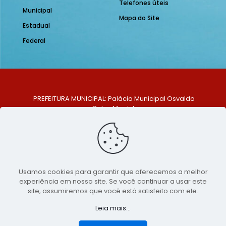
Telefones úteis
Municipal
Mapa do Site
Estadual
Federal
PREFEITURA MUNICIPAL: Palácio Municipal Osvaldo
Celso Maciel
ENDEREÇO: Praça Historiador Adalberto Paiva, nº 1,
Centro, São Bento do Una - PE. CEP: 553370-128
TELEFONE: (81) 99548-1569
E-MAIL: ouvidoria@saobentodouna.pe.gov.br
Siga-nos nas redes sociais:
Usamos cookies para garantir que oferecemos a melhor
experiência em nosso site. Se você continuar a usar este
Copyright 2021-2026 - Assessoria de Comunicação da
site, assumiremos que você está satisfeito com ele.
Prefeitura de São Bento do Una - PE
Leia mais...
Página desenvolvida pela agência de
publicidade
LumusWeb - Agência Digital