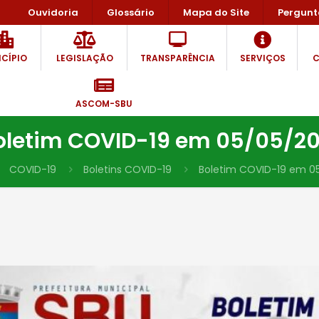
Ouvidoria
Glossário
Mapa do Site
Pergunt
CÍPIO
LEGISLAÇÃO
TRANSPARÊNCIA
SERVIÇOS
C
ASCOM-SBU
oletim COVID-19 em 05/05/20
COVID-19
Boletins COVID-19
Boletim COVID-19 em 0