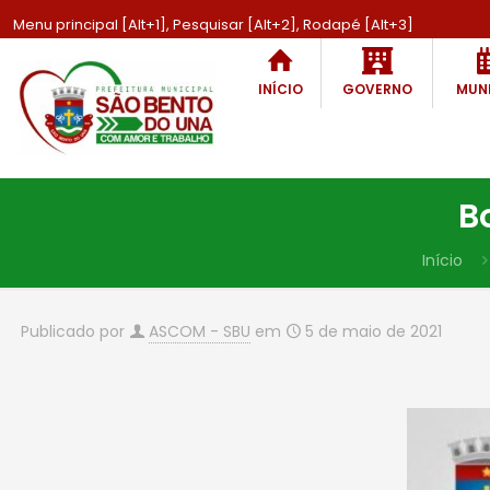
Menu principal [Alt+1], Pesquisar [Alt+2], Rodapé [Alt+3]
INÍCIO
GOVERNO
MUNI
B
Início
Publicado por
ASCOM - SBU
em
5 de maio de 2021