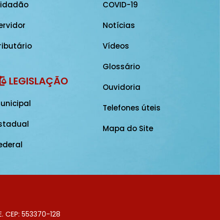
idadão
COVID-19
ervidor
Notícias
ributário
Vídeos
Glossário
LEGISLAÇÃO
Ouvidoria
unicipal
Telefones úteis
stadual
Mapa do Site
ederal
E. CEP: 553370-128