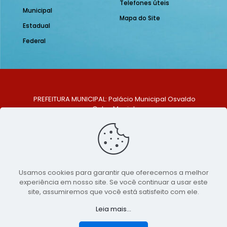
Telefones úteis
Municipal
Mapa do Site
Estadual
Federal
PREFEITURA MUNICIPAL: Palácio Municipal Osvaldo
Celso Maciel
ENDEREÇO: Praça Historiador Adalberto Paiva, nº 1,
Centro, São Bento do Una - PE. CEP: 553370-128
TELEFONE: (81) 99548-1569
E-MAIL: ouvidoria@saobentodouna.pe.gov.br
Siga-nos nas redes sociais:
Usamos cookies para garantir que oferecemos a melhor
experiência em nosso site. Se você continuar a usar este
Copyright 2021-2026 - Assessoria de Comunicação da
site, assumiremos que você está satisfeito com ele.
Prefeitura de São Bento do Una - PE
Leia mais...
Página desenvolvida pela agência de
publicidade
LumusWeb - Agência Digital