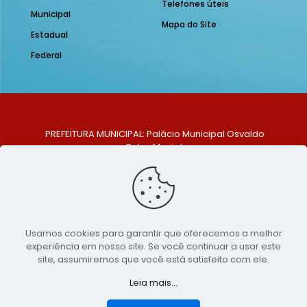
Telefones úteis
Municipal
Mapa do Site
Estadual
Federal
PREFEITURA MUNICIPAL: Palácio Municipal Osvaldo
Celso Maciel
ENDEREÇO: Praça Historiador Adalberto Paiva, nº 1,
Centro, São Bento do Una - PE. CEP: 553370-128
TELEFONE: (81) 99548-1569
E-MAIL: ouvidoria@saobentodouna.pe.gov.br
Siga-nos nas redes sociais:
Usamos cookies para garantir que oferecemos a melhor
experiência em nosso site. Se você continuar a usar este
Copyright 2021-2026 - Assessoria de Comunicação da
site, assumiremos que você está satisfeito com ele.
Prefeitura de São Bento do Una - PE
Leia mais...
Página desenvolvida pela agência de
publicidade
LumusWeb - Agência Digital