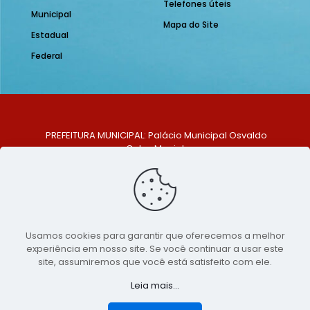
Telefones úteis
Municipal
Mapa do Site
Estadual
Federal
PREFEITURA MUNICIPAL: Palácio Municipal Osvaldo
Celso Maciel
ENDEREÇO: Praça Historiador Adalberto Paiva, nº 1,
Centro, São Bento do Una - PE. CEP: 553370-128
TELEFONE: (81) 99548-1569
E-MAIL: ouvidoria@saobentodouna.pe.gov.br
Siga-nos nas redes sociais:
Usamos cookies para garantir que oferecemos a melhor
experiência em nosso site. Se você continuar a usar este
Copyright 2021-2026 - Assessoria de Comunicação da
site, assumiremos que você está satisfeito com ele.
Prefeitura de São Bento do Una - PE
Leia mais...
Página desenvolvida pela agência de
publicidade
LumusWeb - Agência Digital