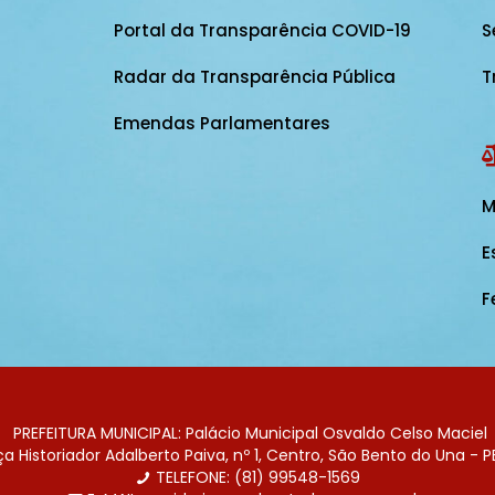
Portal da Transparência COVID-19
S
Radar da Transparência Pública
T
Emendas Parlamentares
M
E
F
PREFEITURA MUNICIPAL: Palácio Municipal Osvaldo Celso Maciel
 Historiador Adalberto Paiva, nº 1, Centro, São Bento do Una - P
TELEFONE: (81) 99548-1569