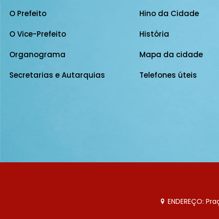
O Prefeito
Hino da Cidade
O Vice-Prefeito
História
Organograma
Mapa da cidade
Secretarias e Autarquias
Telefones úteis
ENDEREÇO: Praça