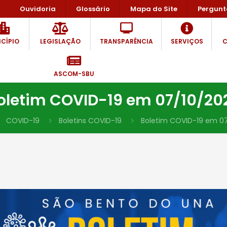
Ouvidoria
Glossário
Mapa do Site
Pergunt
CÍPIO
LEGISLAÇÃO
TRANSPARÊNCIA
SERVIÇOS
C
ASCOM-SBU
oletim COVID-19 em 07/10/20
COVID-19
Boletins COVID-19
Boletim COVID-19 em 0