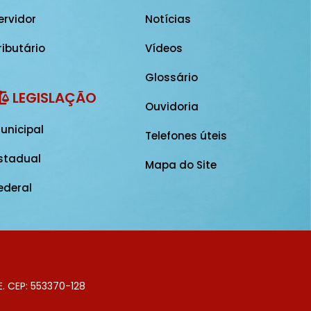
ervidor
Notícias
ributário
Vídeos
Glossário
LEGISLAÇÃO
Ouvidoria
unicipal
Telefones úteis
stadual
Mapa do Site
ederal
E. CEP: 553370-128