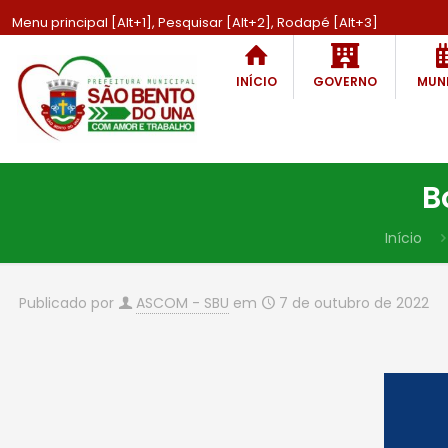
Menu principal [Alt+1], Pesquisar [Alt+2], Rodapé [Alt+3]
INÍCIO
GOVERNO
MUNI
B
Início
Publicado por
ASCOM - SBU
em
7 de outubro de 2022