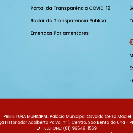
Portal da Transparência COVID-19
S
Radar da Transparência Pública
T
Emendas Parlamentares
M
E
F
PREFEITURA MUNICIPAL: Palácio Municipal Osvaldo Celso Maciel
 Historiador Adalberto Paiva, nº 1, Centro, São Bento do Una - P
TELEFONE: (81) 99548-1569