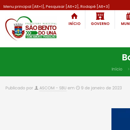
Menu principal [Alt+1], Pesquisar [Alt+2], Rodapé [Alt+3]
INÍCIO
GOVERNO
MUNI
B
Início
Publicado por
ASCOM - SBU
em
9 de janeiro de 2023