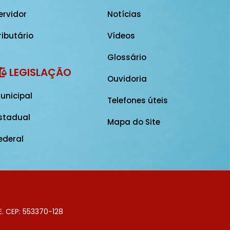
ervidor
Notícias
ributário
Vídeos
Glossário
LEGISLAÇÃO
Ouvidoria
unicipal
Telefones úteis
stadual
Mapa do Site
ederal
E. CEP: 553370-128