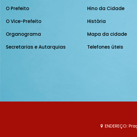
O Prefeito
Hino da Cidade
O Vice-Prefeito
História
Organograma
Mapa da cidade
Secretarias e Autarquias
Telefones úteis
ENDEREÇO: Praça