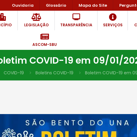
Ouvidoria
Glossário
Mapa do Site
Pergunt
CÍPIO
LEGISLAÇÃO
TRANSPARÊNCIA
SERVIÇOS
C
ASCOM-SBU
oletim COVID-19 em 09/01/20
COVID-19
Boletins COVID-19
Boletim COVID-19 em 0