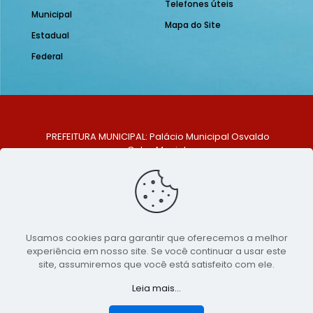
Telefones úteis
Municipal
Mapa do Site
Estadual
Federal
PREFEITURA MUNICIPAL: Palácio Municipal Osvaldo
Celso Maciel
ENDEREÇO: Praça Historiador Adalberto Paiva, nº 1,
Centro, São Bento do Una - PE. CEP: 553370-128
TELEFONE: (81) 99548-1569
E-MAIL: ouvidoria@saobentodouna.pe.gov.br
Siga-nos nas redes sociais:
Usamos cookies para garantir que oferecemos a melhor
experiência em nosso site. Se você continuar a usar este
Copyright 2021-2026 - Assessoria de Comunicação da
site, assumiremos que você está satisfeito com ele.
Prefeitura de São Bento do Una - PE
Leia mais...
Página desenvolvida pela agência de
publicidade
LumusWeb - Agência Digital