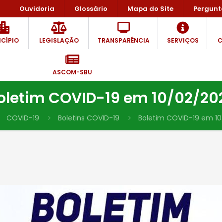
Ouvidoria
Glossário
Mapa do Site
Pergunt
CÍPIO
LEGISLAÇÃO
TRANSPARÊNCIA
SERVIÇOS
C
ASCOM-SBU
oletim COVID-19 em 10/02/20
COVID-19
Boletins COVID-19
Boletim COVID-19 em 1