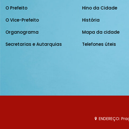
O Prefeito
Hino da Cidade
O Vice-Prefeito
História
Organograma
Mapa da cidade
Secretarias e Autarquias
Telefones úteis
ENDEREÇO: Praça