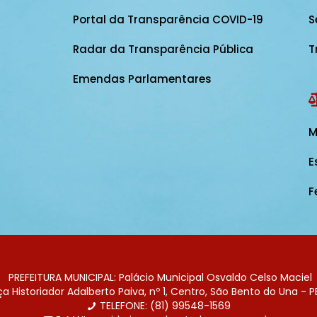
Portal da Transparência COVID-19
S
Radar da Transparência Pública
T
Emendas Parlamentares
M
E
F
PREFEITURA MUNICIPAL: Palácio Municipal Osvaldo Celso Maciel
 Historiador Adalberto Paiva, nº 1, Centro, São Bento do Una - P
TELEFONE: (81) 99548-1569