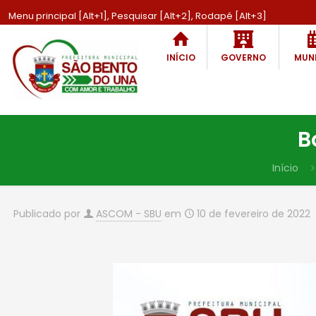
Menu principal [Alt+1], Pesquisar [Alt+2], Rodapé [Alt+3]
INÍCIO
GOVERNO
MUNI
B
Início
Publicado por
ASCOM - SBU
em
10 de fevereiro de 2022