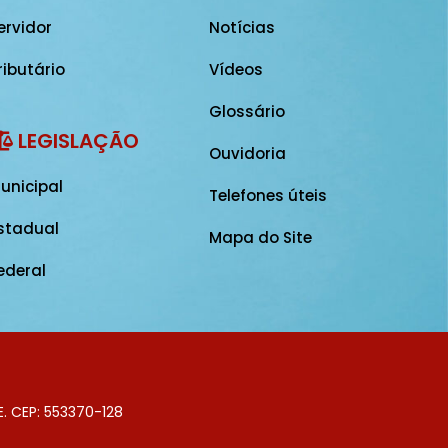
ervidor
Notícias
ributário
Vídeos
Glossário
LEGISLAÇÃO
Ouvidoria
unicipal
Telefones úteis
stadual
Mapa do Site
ederal
E. CEP: 553370-128