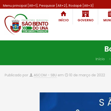
Menu principal [Alt+1], Pesquisar [Alt+2], Rodapé [Alt+3]
INÍCIO
GOVERNO
MUNI
B
Início
Publicado por
ASCOM - SBU
em
10 de março de 2022