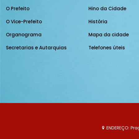
O Prefeito
Hino da Cidade
O Vice-Prefeito
História
Organograma
Mapa da cidade
Secretarias e Autarquias
Telefones úteis
ENDEREÇO: Praça