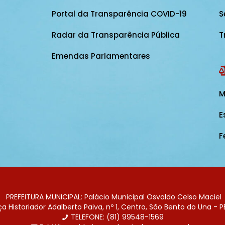
Portal da Transparência COVID-19
S
Radar da Transparência Pública
T
Emendas Parlamentares
M
E
F
PREFEITURA MUNICIPAL: Palácio Municipal Osvaldo Celso Maciel
 Historiador Adalberto Paiva, nº 1, Centro, São Bento do Una - P
TELEFONE: (81) 99548-1569