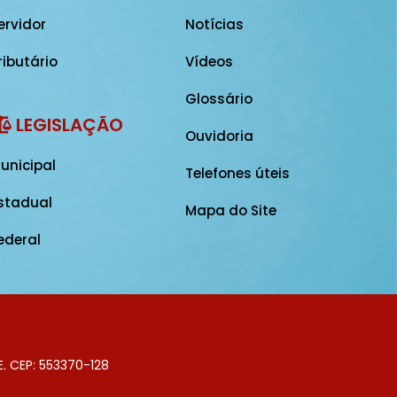
ervidor
Notícias
ributário
Vídeos
Glossário
LEGISLAÇÃO
Ouvidoria
unicipal
Telefones úteis
stadual
Mapa do Site
ederal
E. CEP: 553370-128