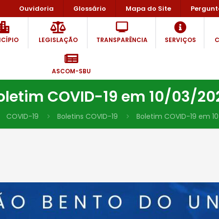
Ouvidoria
Glossário
Mapa do Site
Pergunt
CÍPIO
LEGISLAÇÃO
TRANSPARÊNCIA
SERVIÇOS
C
ASCOM-SBU
oletim COVID-19 em 10/03/20
COVID-19
Boletins COVID-19
Boletim COVID-19 em 1