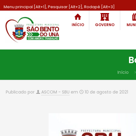
Menu principal [Alt+1], Pesquisar [Alt+2], Rodapé [Alt+3]
INÍCIO
GOVERNO
MUNI
B
Início
Publicado por
ASCOM - SBU
em
10 de agosto de 2021