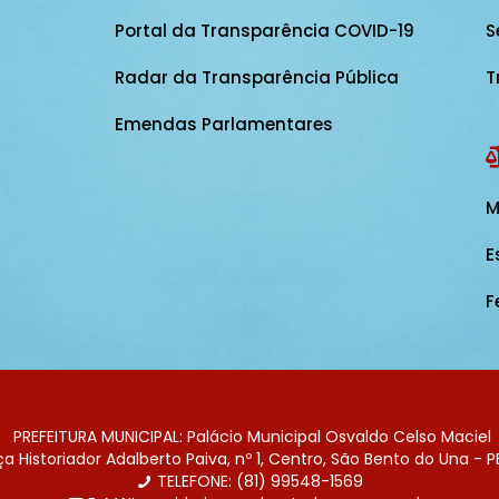
Portal da Transparência COVID-19
S
Radar da Transparência Pública
T
Emendas Parlamentares
M
E
F
PREFEITURA MUNICIPAL: Palácio Municipal Osvaldo Celso Maciel
 Historiador Adalberto Paiva, nº 1, Centro, São Bento do Una - P
TELEFONE: (81) 99548-1569