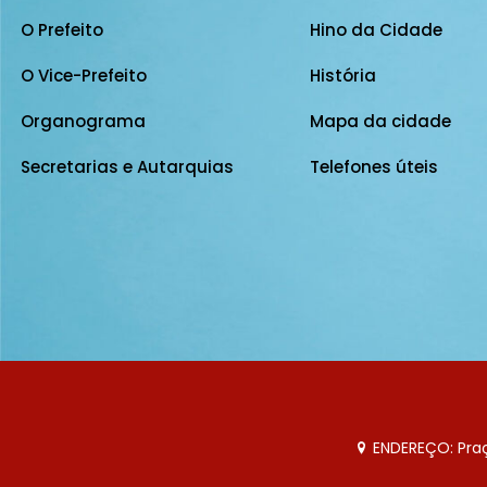
O Prefeito
Hino da Cidade
O Vice-Prefeito
História
Organograma
Mapa da cidade
Secretarias e Autarquias
Telefones úteis
ENDEREÇO: Praça