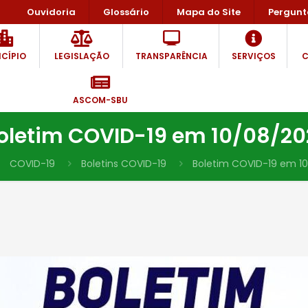
Ouvidoria
Glossário
Mapa do Site
Pergunt
CÍPIO
LEGISLAÇÃO
TRANSPARÊNCIA
SERVIÇOS
C
ASCOM-SBU
oletim COVID-19 em 10/08/20
COVID-19
Boletins COVID-19
Boletim COVID-19 em 10