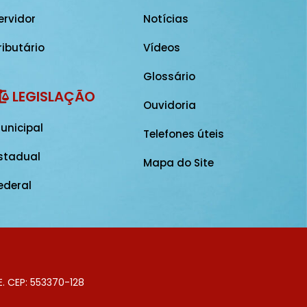
ervidor
Notícias
ributário
Vídeos
Glossário
LEGISLAÇÃO
Ouvidoria
unicipal
Telefones úteis
stadual
Mapa do Site
ederal
E. CEP: 553370-128