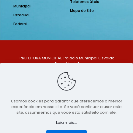
Telefones úteis
Municipal
Mapa do Site
Estadual
Federal
PREFEITURA MUNICIPAL: Palácio Municipal Osvaldo
Celso Maciel
ENDEREÇO: Praça Historiador Adalberto Paiva, nº 1,
Centro, São Bento do Una - PE. CEP: 553370-128
TELEFONE: (81) 99548-1569
E-MAIL: ouvidoria@saobentodouna.pe.gov.br
Siga-nos nas redes sociais:
Usamos cookies para garantir que oferecemos a melhor
experiência em nosso site. Se você continuar a usar este
Copyright 2021-2026 - Assessoria de Comunicação da
site, assumiremos que você está satisfeito com ele.
Prefeitura de São Bento do Una - PE
Leia mais...
Página desenvolvida pela agência de
publicidade
LumusWeb - Agência Digital