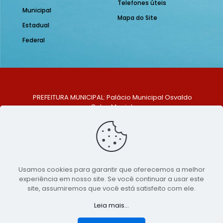
Telefones úteis
Municipal
Mapa do Site
Estadual
Federal
PREFEITURA MUNICIPAL: Palácio Municipal Osvaldo
Celso Maciel
ENDEREÇO: Praça Historiador Adalberto Paiva, nº 1,
Centro, São Bento do Una - PE. CEP: 553370-128
TELEFONE: (81) 99548-1569
E-MAIL: ouvidoria@saobentodouna.pe.gov.br
Siga-nos nas redes sociais:
Usamos cookies para garantir que oferecemos a melhor
experiência em nosso site. Se você continuar a usar este
Copyright 2021-2026 - Assessoria de Comunicação da
site, assumiremos que você está satisfeito com ele.
Prefeitura de São Bento do Una - PE
Leia mais...
Página desenvolvida pela agência de
publicidade
LumusWeb - Agência Digital