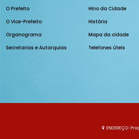
O Prefeito
Hino da Cidade
O Vice-Prefeito
História
Organograma
Mapa da cidade
Secretarias e Autarquias
Telefones úteis
ENDEREÇO: Praça