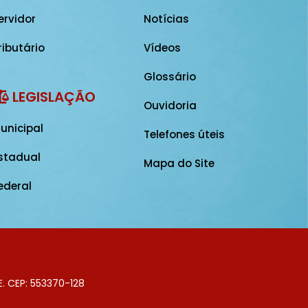
ervidor
Notícias
ributário
Vídeos
Glossário
LEGISLAÇÃO
Ouvidoria
unicipal
Telefones úteis
stadual
Mapa do Site
ederal
E. CEP: 553370-128