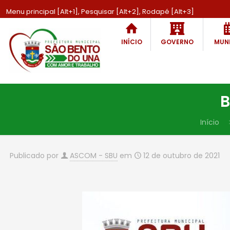
Menu principal [Alt+1], Pesquisar [Alt+2], Rodapé [Alt+3]
INÍCIO
GOVERNO
MUNI
B
Início
Publicado por
ASCOM - SBU
em
12 de outubro de 2021