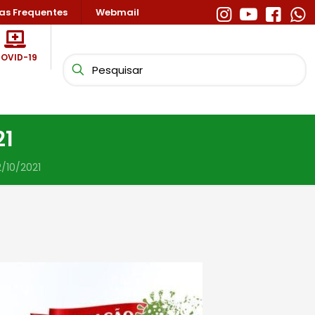
as Frequentes
Webmail
OVID-19
21
/10/2021