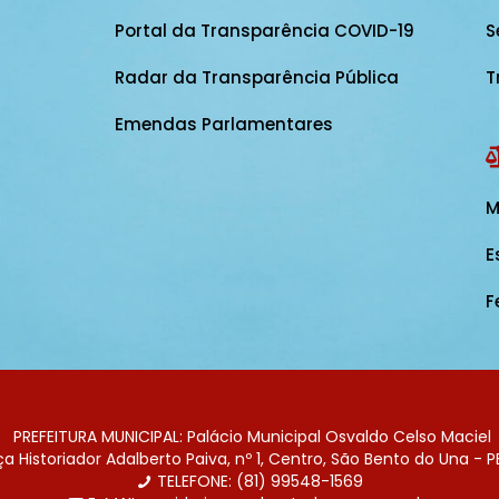
Portal da Transparência COVID-19
S
Radar da Transparência Pública
T
Emendas Parlamentares
M
E
F
PREFEITURA MUNICIPAL: Palácio Municipal Osvaldo Celso Maciel
 Historiador Adalberto Paiva, nº 1, Centro, São Bento do Una - P
TELEFONE: (81) 99548-1569