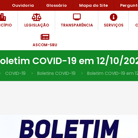
Ouvidoria
Glossário
Mapa do Site
Pergunt
CÍPIO
LEGISLAÇÃO
TRANSPARÊNCIA
SERVIÇOS
C
ASCOM-SBU
oletim COVID-19 em 12/10/20
COVID-19
Boletins COVID-19
Boletim COVID-19 em 12